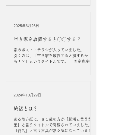
考えると、「一区切り」した 時ということで
あり、特に何歳ということはありません。 2
この問題は戸建てでもマンションで同じ。
長い時間過ごした家は現状に対応しきれていな
いといえます。...
2025年6月26日
空き家を放置すると〇〇する？
家のポストにチラシが入っていました。 目を
引くのは、「空き家を放置すると損するか
も！？」というタイトルです。 固定資産税が
6倍になるとか譲渡所得が3,000万円控除される
とか書かれています。 う～ん、何か違和感を持
ちました。...
2024年10月29日
終活とは？
ある地方紙に、８１歳の方が「終活と言う言
葉」と言うタイトルで寄稿されていました。
「終活」と言う言葉が常々気になっていました