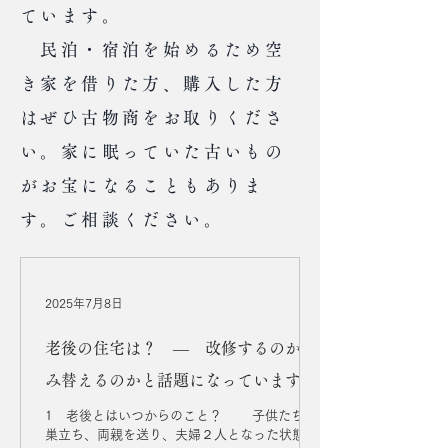
ています。
​ 民泊・宿泊を始めるため空
き家を借りた方、購入した方
はぜひ古物商をお取りくださ
い。家に眠っていた古いもの
がお宝になることもありま
す。ご相談ください。
2025年7月8日
老後の住宅は？ ― 改修するのか住
み替えるのかと話題になっています
ね。
1 老後とはいつからのこと？ 子供たちが
巣立ち、両親を送り、夫婦２人となった状態と