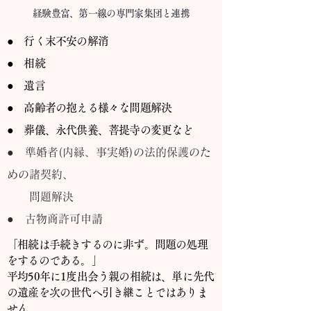
経験豊富、第一線の専門家集団と連携
● 行く末不安の解消
● 相続
● 遺言
● 高齢者の抱える様々な問題解決
● 葬儀、永代供養、菩提寺の変更など
​● 準婚者(内縁、事実婚)の法的保護のた
めの諸契約、
問題解決
​● 古物商許可申請
「相続は手続きするのに非ず。問題の処理
をするのである。」
平均50年に1度出会う親の相続は、単に先代
の遺産を次の世代ヘ引き継ことではありま
せん。