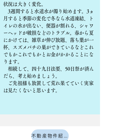
状況は大きく変化。
3週間すると水道水が濁り始めます。3ヵ
月すると季節の変化で冬なら水道凍結、ト
イレの水が出ない、便器が割れる、シャワ
ーヘッドが破損などのトラブル。春から夏
にかけては、雑草が伸び放題、落ち葉が一
杯、スズメバチの巣ができているなどこれ
でもかこれでもかとお金がかかることにな
ります。
相続して、四十九日法要、50日祭が済ん
だら、考え始めましょう。
​ ご先祖様も放置して荒れ果てていく実家
は見たくないと思います。
​
不動産物件紹介